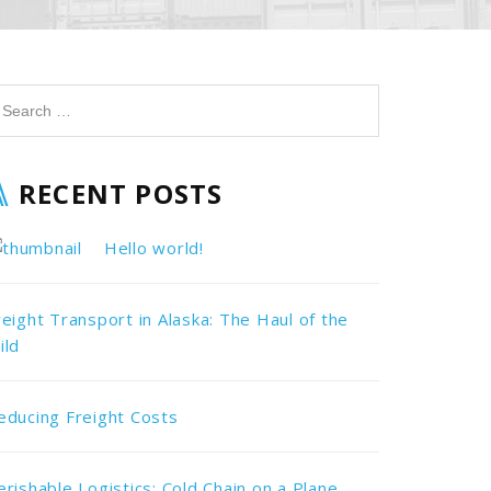
RECENT POSTS
Hello world!
reight Transport in Alaska: The Haul of the
ild
educing Freight Costs
erishable Logistics: Cold Chain on a Plane