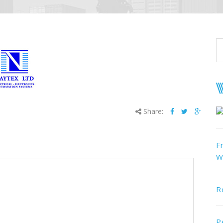
Share:
F
W
R
P