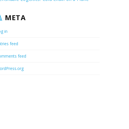
META
g in
tries feed
omments feed
ordPress.org