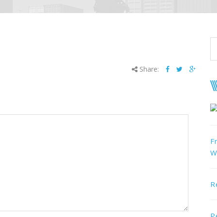
Share:
F
W
R
P