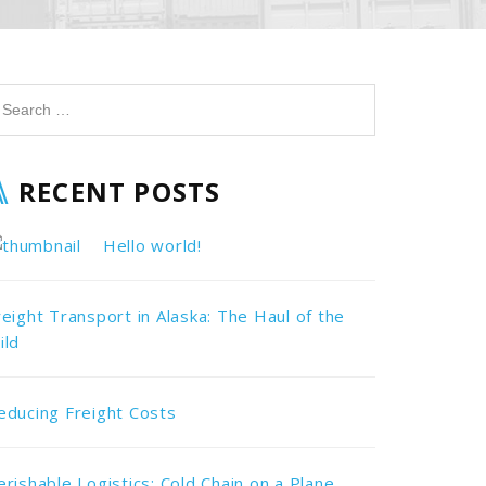
RECENT POSTS
Hello world!
reight Transport in Alaska: The Haul of the
ild
educing Freight Costs
erishable Logistics: Cold Chain on a Plane