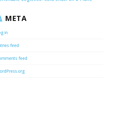
META
g in
tries feed
omments feed
ordPress.org