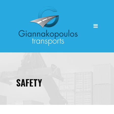
HOME
SAFETY
July
03