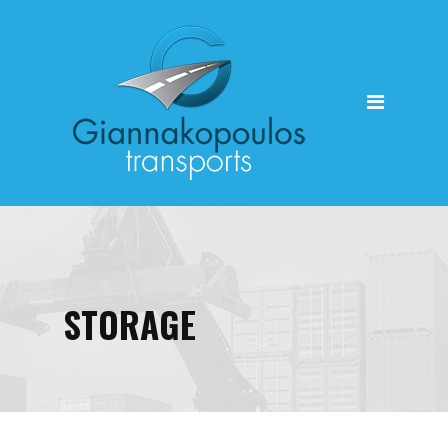
HOME
STORAGE
June
25