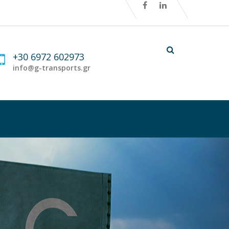
+30 6972 602973
info@g-transports.gr