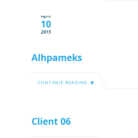
April
10
2015
Alhpameks
April
CONTINUE READING
10
2015
Client 06